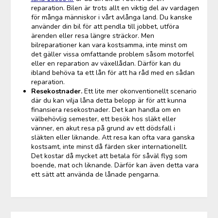
reparation. Bilen är trots allt en viktig del av vardagen
för många människor i vårt avlånga land. Du kanske
använder din bil för att pendla till jobbet, utföra
ärenden eller resa längre sträckor. Men
bilreparationer kan vara kostsamma, inte minst om
det gäller vissa omfattande problem såsom motorfel
eller en reparation av växellådan. Därför kan du
ibland behöva ta ett lån för att ha råd med en sådan
reparation.
Resekostnader.
Ett lite mer okonventionellt scenario
där du kan vilja låna detta belopp är för att kunna
finansiera resekostnader. Det kan handla om en
välbehövlig semester, ett besök hos släkt eller
vänner, en akut resa på grund av ett dödsfall i
släkten eller liknande. Att resa kan ofta vara ganska
kostsamt, inte minst då färden sker internationellt.
Det kostar då mycket att betala för såväl flyg som
boende, mat och liknande. Därför kan även detta vara
ett sätt att använda de lånade pengarna.