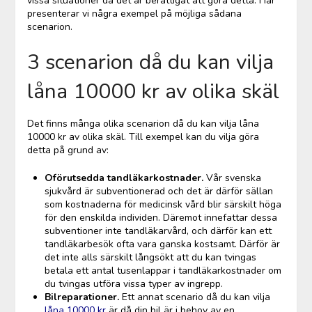
vissa situationer då det är berättigat att göra detta. Här
presenterar vi några exempel på möjliga sådana
scenarion.
3 scenarion då du kan vilja
låna 10000 kr av olika skäl
Det finns många olika scenarion då du kan vilja låna
10000 kr av olika skäl. Till exempel kan du vilja göra
detta på grund av:
Oförutsedda tandläkarkostnader.
Vår svenska
sjukvård är subventionerad och det är därför sällan
som kostnaderna för medicinsk vård blir särskilt höga
för den enskilda individen. Däremot innefattar dessa
subventioner inte tandläkarvård, och därför kan ett
tandläkarbesök ofta vara ganska kostsamt. Därför är
det inte alls särskilt långsökt att du kan tvingas
betala ett antal tusenlappar i tandläkarkostnader om
du tvingas utföra vissa typer av ingrepp.
Bilreparationer.
Ett annat scenario då du kan vilja
låna 10000 kr
är då din bil är i behov av en