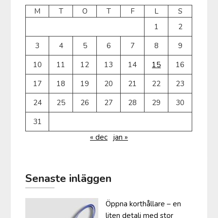
M
T
O
T
F
L
S
1
2
3
4
5
6
7
8
9
10
11
12
13
14
15
16
17
18
19
20
21
22
23
24
25
26
27
28
29
30
31
« dec
jan »
Senaste inläggen
Öppna korthållare – en
liten detalj med stor